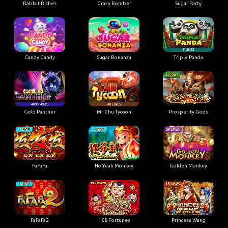
Rabbit Riches
Crazy Bomber
Sugar Party
Candy Candy
Sugar Bonanza
Triple Panda
Gold Panther
Mr Chu Tycoon
Prosperity Gods
Golden Monkey
FaFaFa
Ho Yeah Monkey
FaFaFa2
168 Fortunes
Princess Wang