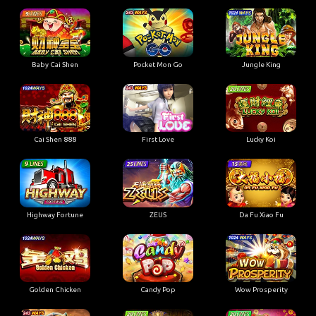
Baby Cai Shen
Pocket Mon Go
Jungle King
First Love
Cai Shen 888
Lucky Koi
Highway Fortune
ZEUS
Da Fu Xiao Fu
Golden Chicken
Candy Pop
Wow Prosperity