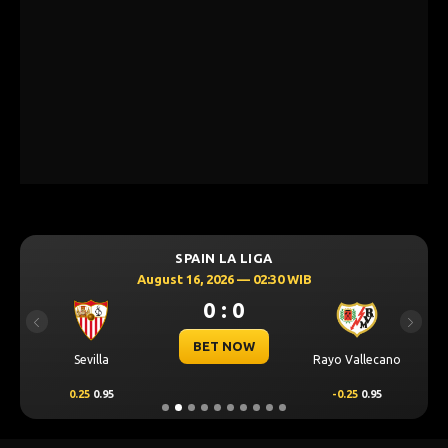
SPAIN LA LIGA
August 16, 2026 — 02:30 WIB
0 : 0
Previous
Next
BET NOW
Sevilla
Rayo Vallecano
0.25
0.95
-0.25
0.95