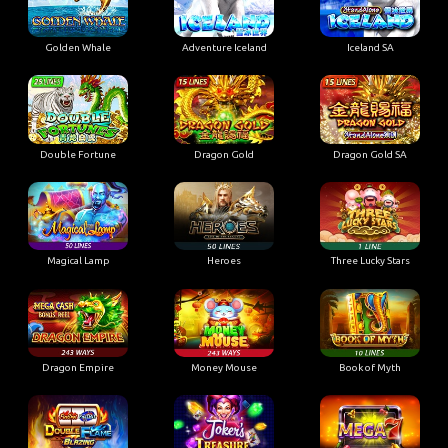
Golden Whale
Adventure Iceland
Iceland SA
Double Fortune
Dragon Gold
Dragon Gold SA
Magical Lamp
Heroes
Three Lucky Stars
Dragon Empire
Money Mouse
Book of Myth