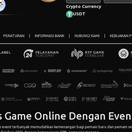
Crypto Currency
USDT
PERATURAN
|
INFORMASI BANK
|
HUBUNGI KAMI
|
KEBIJAKAN P
s Game Online Dengan Even
n event terbanyak memudahkan kemenangan bagi pemain baru dan pemain set