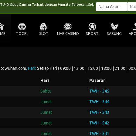
TU4D Situs Gaming Terbaik dengan Winrate Terbesar...Sekutu Terkuat di Bumi.
ME
TOGEL
SLOT
LIVE CASINO
SPORT
SABUNG
ARC
towuhan.com
, Hari:
Setiap Hari ( 09:00 | 12:00 | 15:00 | 18:00 | 21:00 | 00:
Hari
Pasaran
Sabtu
TWH - 545
Jumat
TWH - 544
Jumat
TWH - 543
Jumat
TWH - 542
Jumat
TWH - 541