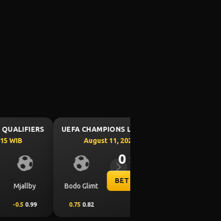
OTBALL F24 ELITE CLUB FRIENDLY
August 8, 2026 — 02:30 WIB
0 : 0
Next
BET NOW
wcastle
e-Atletico
ited
Madrid
5
0.82
-0.5
0.94