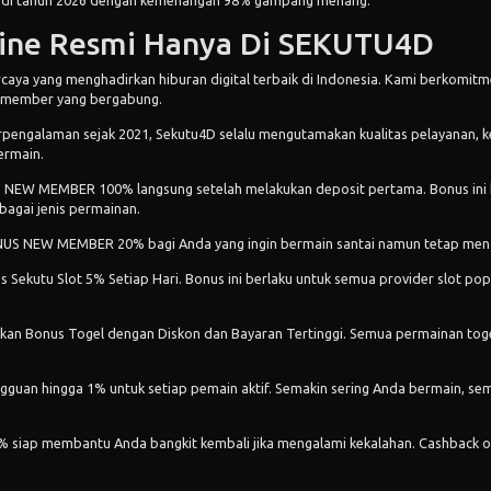
r di tahun 2026 dengan kemenangan 98% gampang menang.
ine Resmi Hanya Di SEKUTU4D
rcaya yang menghadirkan hiburan digital terbaik di Indonesia. Kami berkom
p member yang bergabung.
pengalaman sejak 2021, Sekutu4D selalu mengutamakan kualitas pelayanan, k
ermain.
 NEW MEMBER 100%
langsung setelah melakukan deposit pertama. Bonus ini
agai jenis permainan.
US NEW MEMBER 20%
bagi Anda yang ingin bermain santai namun tetap men
s Sekutu Slot 5% Setiap Hari
. Bonus ini berlaku untuk semua provider slot pop
ikan
Bonus Togel dengan Diskon dan Bayaran Tertinggi
. Semua permainan toge
ngguan hingga 1%
untuk setiap pemain aktif. Semakin sering Anda bermain, se
0%
siap membantu Anda bangkit kembali jika mengalami kekalahan. Cashback ot