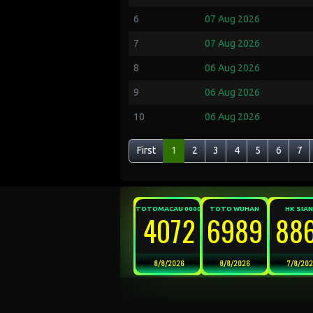
6
07 Aug 2026
7
07 Aug 2026
8
06 Aug 2026
9
06 Aug 2026
10
06 Aug 2026
First
1
2
3
4
5
6
7
TOTOMACAU 0000
TOTO WUHAN
HK SIA
4072
6989
88
8/8/2026
8/8/2026
7/8/20