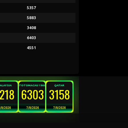
5357
5883
3408
6403
4551
ALAYSIA
TOTOMACAU 1900
QATAR
218
6303
3158
/8/2026
7/8/2026
7/8/2026