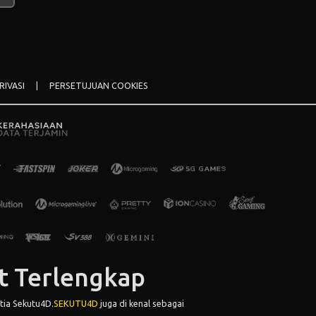
RIVASI
|
PERSETUJUAN COOKIES
t Terlengkap
ia Sekutu4D.
SEKUTU4D
juga di kenal sebagai