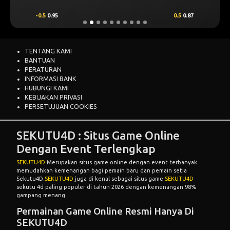
-0.5
0.95
0.5
0.87
TENTANG KAMI
BANTUAN
PERATURAN
INFORMASI BANK
HUBUNGI KAMI
KEBIJAKAN PRIVASI
PERSETUJUAN COOKIES
SEKUTU4D : Situs Game Online
Dengan Event Terlengkap
SEKUTU4D
Merupakan situs game online dengan event terbanyak
memudahkan kemenangan bagi pemain baru dan pemain setia
Sekutu4D.
SEKUTU4D
juga di kenal sebagai situs game
SEKUTU4D
sekutu 4d paling populer di tahun 2026 dengan kemenangan 98%
gampang menang.
Permainan Game Online Resmi Hanya Di
SEKUTU4D