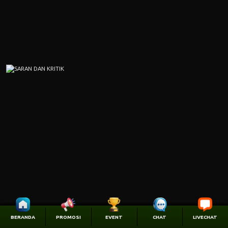
BERANDA
PROMOSI
EVENT
CHAT
LIVECHAT