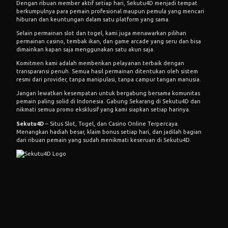
Dengan ribuan member aktif setiap hari, Sekutu4D menjadi tempat
berkumpulnya para pemain profesional maupun pemula yang mencari
hiburan dan keuntungan dalam satu platform yang sama.
Selain permainan slot dan togel, kami juga menawarkan pilihan
permainan casino, tembak ikan, dan game arcade yang seru dan bisa
dimainkan kapan saja menggunakan satu akun saja.
Komitmen kami adalah memberikan pelayanan terbaik dengan
transparansi penuh. Semua hasil permainan ditentukan oleh sistem
resmi dari provider, tanpa manipulasi, tanpa campur tangan manusia.
Jangan lewatkan kesempatan untuk bergabung bersama komunitas
pemain paling solid di Indonesia.
Gabung Sekarang di Sekutu4D
dan
nikmati semua promo eksklusif yang kami siapkan setiap harinya.
Sekutu4D
– Situs Slot, Togel, dan Casino Online Terpercaya.
Menangkan hadiah besar, klaim bonus setiap hari, dan jadilah bagian
dari ribuan pemain yang sudah menikmati keseruan di Sekutu4D.