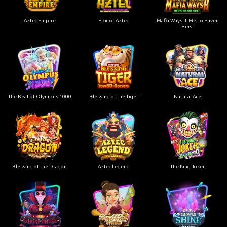
Aztec Empire
Epic of Aztec
Mafia Ways II: Metro Haven
Heist
The Beat of Olympus 1000
Blessing of the Tiger
Natural Ace
Blessing of the Dragon
Aztec Legend
The King Joker