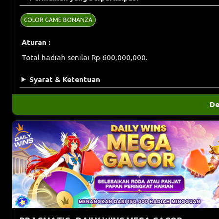
COLOR GAME BONANZA
Aturan :
Total hadiah senilai Rp 600,000,000.
Syarat & Ketentuan
De