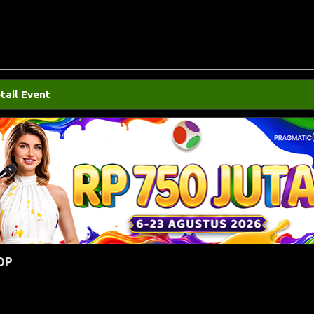
tail Event
OP