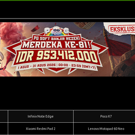
Infinix Note Edge
Poco X7
Xiaomi Redmi Pad 2
Lenovo Motopad 60 Neo