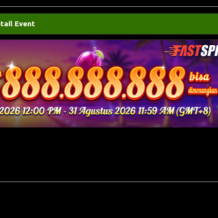
tail Event