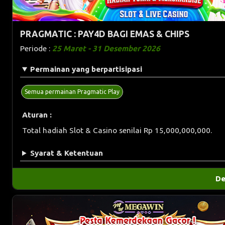
PRAGMATIC : PAY4D BAGI EMAS & CHIPS
Periode :
25 Maret - 31 Desember 2026
Permainan yang berpartisipasi
Semua permainan Pragmatic Play
Aturan :
Total hadiah Slot & Casino senilai Rp 15,000,000,000.
Syarat & Ketentuan
De