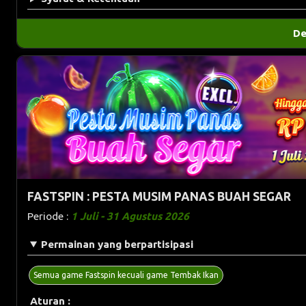
De
FASTSPIN : PESTA MUSIM PANAS BUAH SEGAR
Periode :
1 Juli - 31 Agustus 2026
Permainan yang berpartisipasi
Semua game Fastspin kecuali game Tembak Ikan
Aturan :