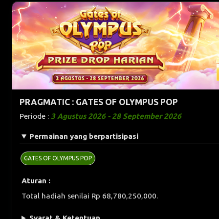
PRAGMATIC : GATES OF OLYMPUS POP
Periode :
3 Agustus 2026 - 28 September 2026
Permainan yang berpartisipasi
GATES OF OLYMPUS POP
Aturan :
Total hadiah senilai Rp 68,780,250,000.
Syarat & Ketentuan