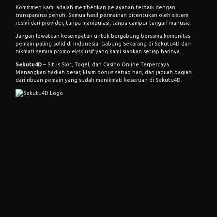
Komitmen kami adalah memberikan pelayanan terbaik dengan
transparansi penuh. Semua hasil permainan ditentukan oleh sistem
resmi dari provider, tanpa manipulasi, tanpa campur tangan manusia.
Jangan lewatkan kesempatan untuk bergabung bersama komunitas
pemain paling solid di Indonesia.
Gabung Sekarang di Sekutu4D
dan
nikmati semua promo eksklusif yang kami siapkan setiap harinya.
Sekutu4D
– Situs Slot, Togel, dan Casino Online Terpercaya.
Menangkan hadiah besar, klaim bonus setiap hari, dan jadilah bagian
dari ribuan pemain yang sudah menikmati keseruan di Sekutu4D.