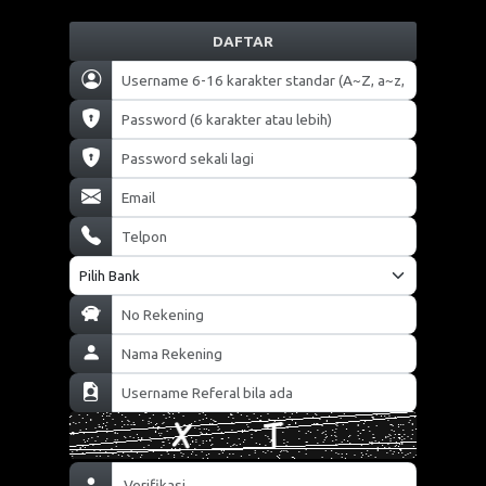
DAFTAR