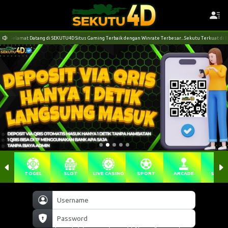
Selamat Datang di SEKUTU4D Situs Gaming Terbaik dengan Winrate Terbesar...Sekutu Terkuat di 
TOGEL
SLOT
LIVE CASINO
SPORT
ARCADE
SABU